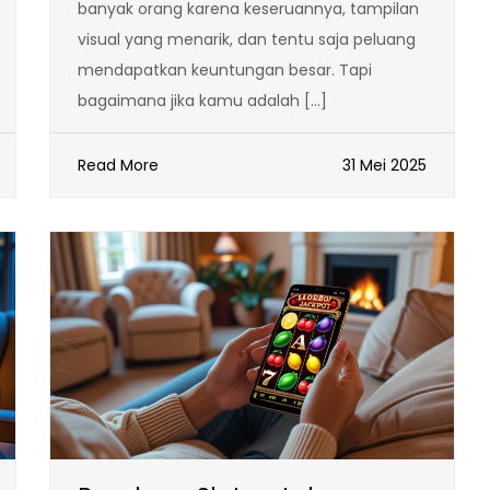
banyak orang karena keseruannya, tampilan
visual yang menarik, dan tentu saja peluang
mendapatkan keuntungan besar. Tapi
bagaimana jika kamu adalah […]
Read More
31 Mei 2025