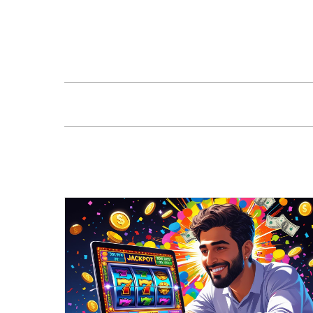
Skip
to
content