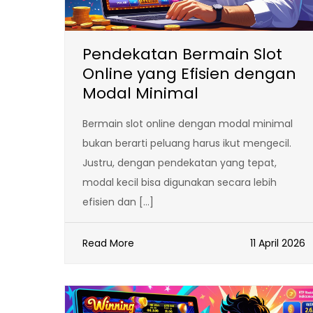
Pendekatan Bermain Slot
Online yang Efisien dengan
Modal Minimal
Bermain slot online dengan modal minimal
bukan berarti peluang harus ikut mengecil.
Justru, dengan pendekatan yang tepat,
modal kecil bisa digunakan secara lebih
efisien dan […]
Read More
11 April 2026