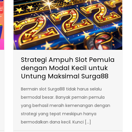
Strategi Ampuh Slot Pemula
dengan Modal Kecil untuk
Untung Maksimal Surga88
Bermain slot Surga88 tidak harus selalu
bermodal besar. Banyak pemain pemula
yang berhasil meraih kemenangan dengan
strategi yang tepat meskipun hanya
bermodalkan dana kecil. Kunci […]