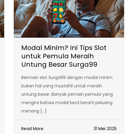
Modal Minim? Ini Tips Slot
untuk Pemula Meraih
Untung Besar Surga99
Bermain slot Surga99 dengan modal minim
bukan hal yang mustahil untuk meraih
untung besar. Banyak pemain pemula yang
mengira bahwa modal kecil berarti peluang
menang […]
Read More
31 Mei 2025