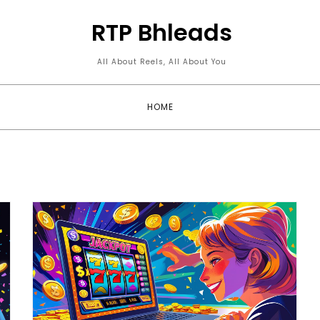
RTP Bhleads
All About Reels, All About You
HOME